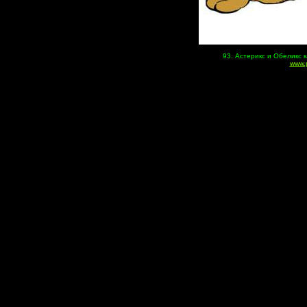
93. Астерикс и Обеликс к
www.p