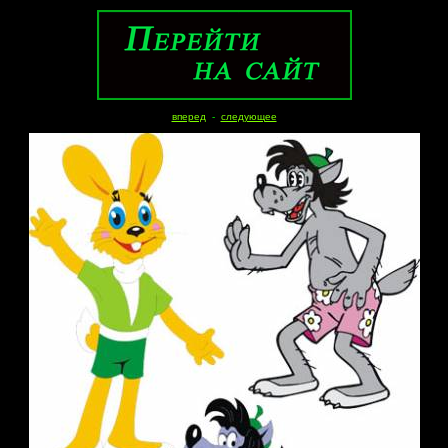
вперед
-
следующее