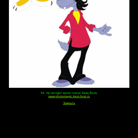
54. Ну погоди! мульт герои Заяц Волк.
www.photomagic.best-host.ru
Закрыть